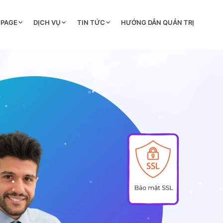
 PAGE
DỊCH VỤ
TIN TỨC
HƯỚNG DẪN QUẢN TRỊ