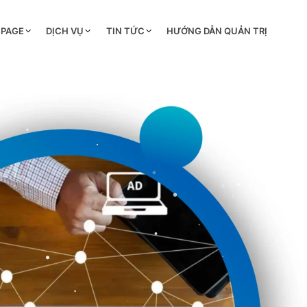
 PAGE
DỊCH VỤ
TIN TỨC
HƯỚNG DẪN QUẢN TRỊ