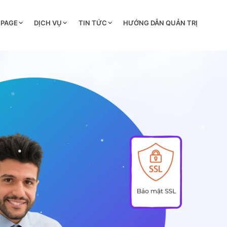
 PAGE
DỊCH VỤ
TIN TỨC
HƯỚNG DẪN QUẢN TRỊ