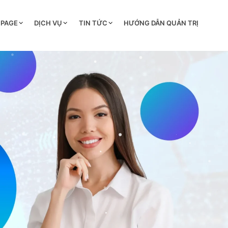
 PAGE
DỊCH VỤ
TIN TỨC
HƯỚNG DẪN QUẢN TRỊ