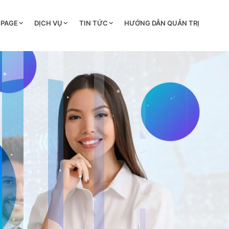
 PAGE
DỊCH VỤ
TIN TỨC
HƯỚNG DẪN QUẢN TRỊ