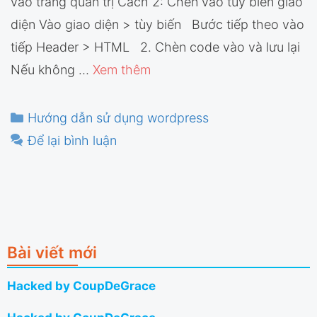
vào trang quản trị Cách 2: Chèn vào tuỳ biến giao
diện Vào giao diện > tùy biến Bước tiếp theo vào
tiếp Header > HTML 2. Chèn code vào và lưu lại
Nếu không …
Xem thêm
Danh
Hướng dẫn sử dụng wordpress
mục
Để lại bình luận
Bài viết mới
Hacked by CoupDeGrace