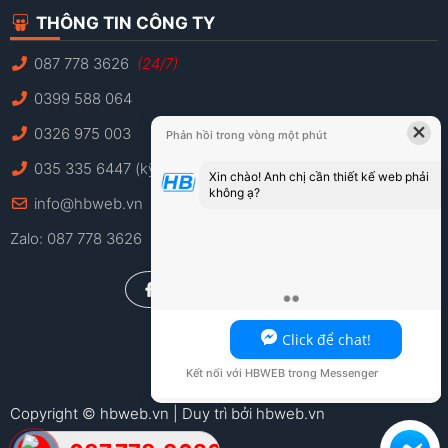
THÔNG TIN CÔNG TY
087 778 3626
(24/7)
0399 588 064
×
0326 975 003
Phản hồi trong vòng một phút
035 335 6447 (kỹ thuật)
Xin chào! Anh chị cần thiết kế web phải
không ạ?
info@hbweb.vn
Zalo: 087 778 3626
Anh chị có thể chat ngay với HBWEB tại
đây!
Click để chat!
Kết nối với HBWEB trong Messenger
Copyright © hbweb.vn | Duy trì bởi hbweb.vn