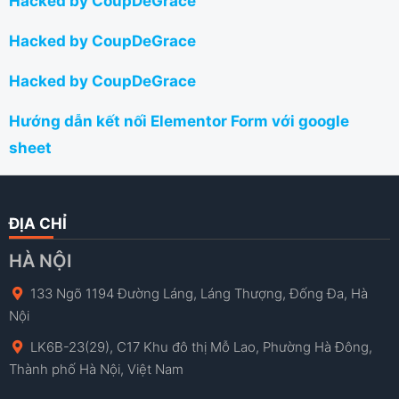
Hacked by CoupDeGrace
Hacked by CoupDeGrace
Hacked by CoupDeGrace
Hướng dẫn kết nối Elementor Form với google
sheet
ĐỊA CHỈ
HÀ NỘI
133 Ngõ 1194 Đường Láng, Láng Thượng, Đống Đa, Hà
Nội
LK6B-23(29), C17 Khu đô thị Mỗ Lao, Phường Hà Đông,
Thành phố Hà Nội, Việt Nam