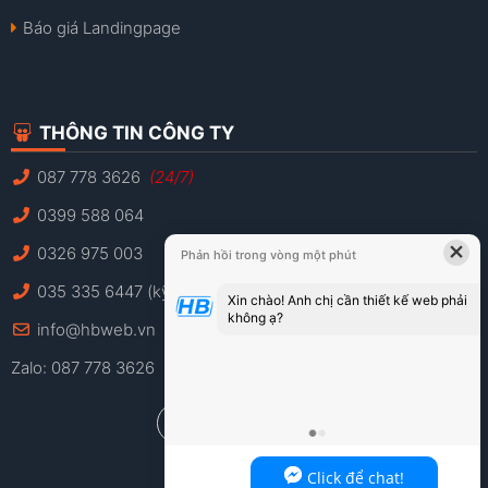
Báo giá Landingpage
THÔNG TIN CÔNG TY
087 778 3626
(24/7)
0399 588 064
×
0326 975 003
Phản hồi trong vòng một phút
035 335 6447 (kỹ thuật)
Xin chào! Anh chị cần thiết kế web phải
không ạ?
info@hbweb.vn
Zalo: 087 778 3626
Click để chat!