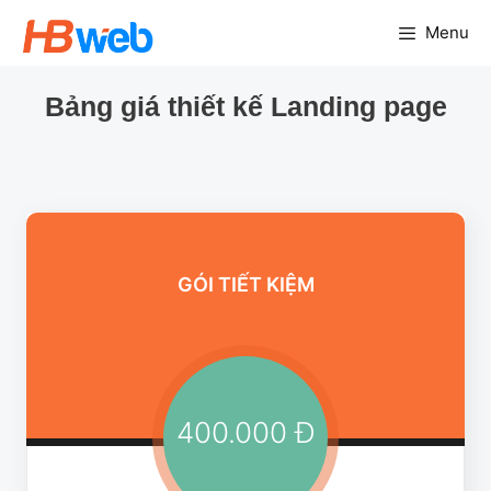
Chuyển
Menu
đến
nội
Bảng giá thiết kế Landing page
dung
GÓI TIẾT KIỆM
400.000 Đ