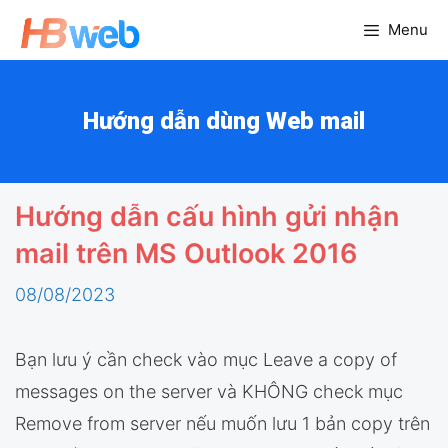
Chuyển
Menu
đến
nội
dung
Hướng dẫn dùng Web mail
Hướng dẫn cấu hình gửi nhận
mail trên MS Outlook 2016
08/08/2023
Bạn lưu ý cần check vào mục Leave a copy of
messages on the server và KHÔNG check mục
Remove from server nếu muốn lưu 1 bản copy trên