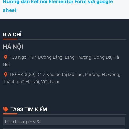
Hướng dẫn kết nối Elementor Form với google
sheet
ĐỊA CHỈ
HÀ NỘI
133 Ngõ 1194 Đường Láng, Láng Thượng, Đống Đa, Hà
Nội
LK6B-23(29), C17 Khu đô thị Mỗ Lao, Phường Hà Đông,
Thành phố Hà Nội, Việt Nam
TAGS TÌM KIẾM
Thuê hosting – VPS