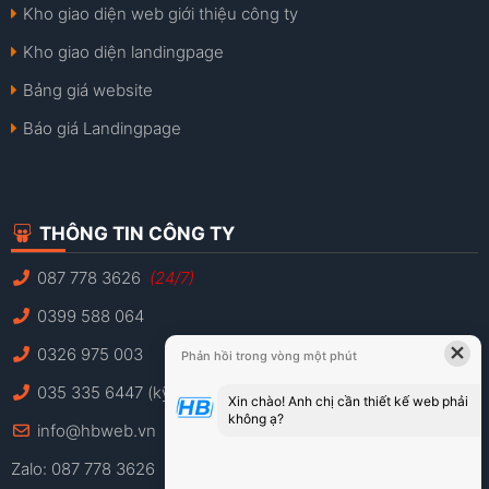
Kho giao diện web giới thiệu công ty
Kho giao diện landingpage
Bảng giá website
Báo giá Landingpage
THÔNG TIN CÔNG TY
087 778 3626
(24/7)
0399 588 064
×
0326 975 003
Phản hồi trong vòng một phút
035 335 6447 (kỹ thuật)
Xin chào! Anh chị cần thiết kế web phải
không ạ?
info@hbweb.vn
Zalo: 087 778 3626