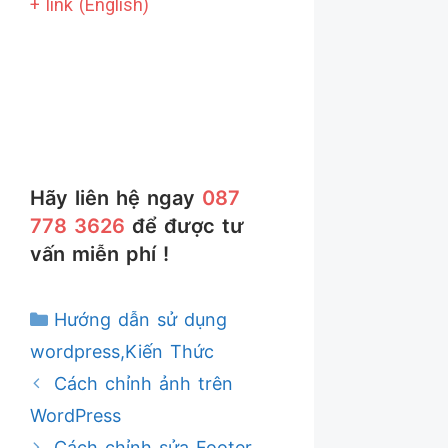
+ link (English)
Hãy liên hệ ngay
087
778 3626
để được tư
vấn miễn phí !
Danh
Hướng dẫn sử dụng
mục
wordpress
,
Kiến Thức
Cách chỉnh ảnh trên
WordPress
Cách chỉnh sửa Footer