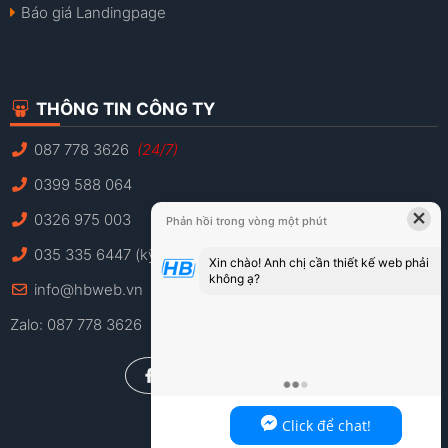
Báo giá Landingpage
THÔNG TIN CÔNG TY
087 778 3626
(24/7)
0399 588 064
×
0326 975 003
Phản hồi trong vòng một phút
035 335 6447 (kỹ thuật)
Xin chào! Anh chị cần thiết kế web phải
không ạ?
info@hbweb.vn
Zalo: 087 778 3626
Anh chị có thể chat ngay với HBWEB tại
đây!
Click để chat!