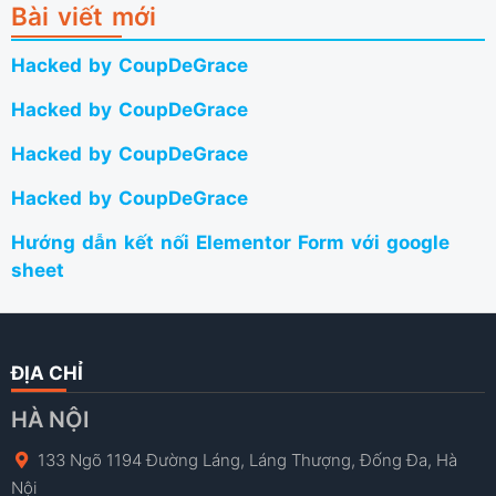
Bài viết mới
Hacked by CoupDeGrace
Hacked by CoupDeGrace
Hacked by CoupDeGrace
Hacked by CoupDeGrace
Hướng dẫn kết nối Elementor Form với google
sheet
ĐỊA CHỈ
HÀ NỘI
133 Ngõ 1194 Đường Láng, Láng Thượng, Đống Đa, Hà
Nội