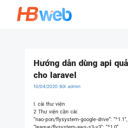
Chuyển
đến
nội
dung
Hướng dẫn dùng api quản
cho laravel
10/04/2020
Bởi
admin
I. cài thư viện
2 Thư viện cần cài:
“nao-pon/flysystem-google-drive”: “^1.1”,
“league/flysystem-aws-s3-v3”: “^1.0”