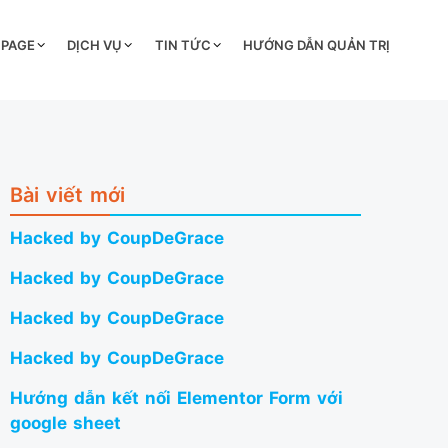
 PAGE
DỊCH VỤ
TIN TỨC
HƯỚNG DẪN QUẢN TRỊ
Bài viết mới
Hacked by CoupDeGrace
Hacked by CoupDeGrace
Hacked by CoupDeGrace
Hacked by CoupDeGrace
Hướng dẫn kết nối Elementor Form với
google sheet