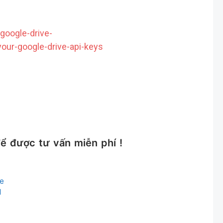
google-drive-
ur-google-drive-api-keys
ể được tư vấn miễn phí !
ce
d