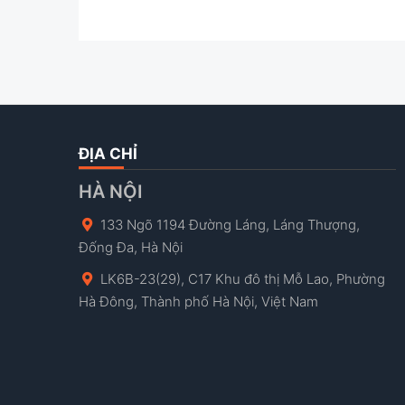
ĐỊA CHỈ
HÀ NỘI
133 Ngõ 1194 Đường Láng, Láng Thượng,
Đống Đa, Hà Nội
LK6B-23(29), C17 Khu đô thị Mỗ Lao, Phường
Hà Đông, Thành phố Hà Nội, Việt Nam