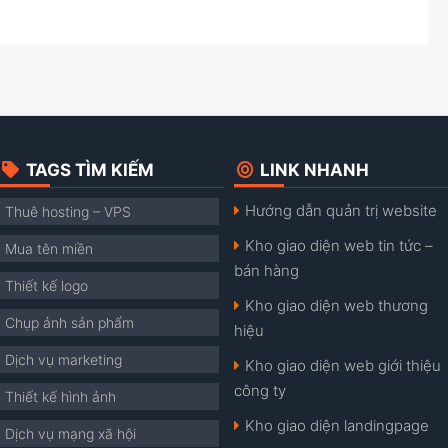
TAGS TÌM KIẾM
LINK NHANH
Hướng dẫn quản trị website
Thuê hosting – VPS
Kho giao diện web tin tức –
Mua tên miền
bán hàng
Thiết kế logo
Kho giao diện web thương
Chụp ảnh sản phẩm
hiệu
Dịch vụ marketing
Kho giao diện web giới thiệu
công ty
Thiết kế hình ảnh
Kho giao diện landingpage
Dịch vụ mạng xã hội