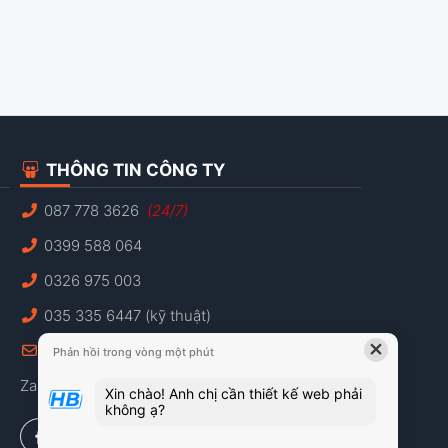
THÔNG TIN CÔNG TY
087 778 3626
(24/7)
0399 588 064
0326 975 003
035 335 6447 (kỹ thuật)
×
info@hbweb.vn
Phản hồi trong vòng một phút
Zalo: 087 778 3626
Xin chào! Anh chị cần thiết kế web phải
không ạ?