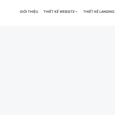
GIỚI THIỆU
THIẾT KẾ WEBSITE
THIẾT KẾ LANDING