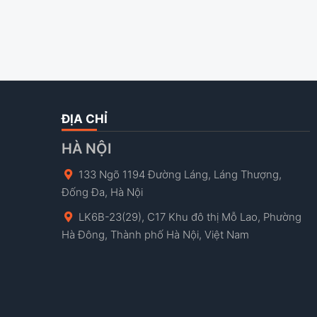
ĐỊA CHỈ
HÀ NỘI
133 Ngõ 1194 Đường Láng, Láng Thượng,
Đống Đa, Hà Nội
LK6B-23(29), C17 Khu đô thị Mỗ Lao, Phường
Hà Đông, Thành phố Hà Nội, Việt Nam