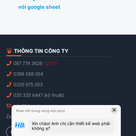
với google sheet
THÔNG TIN CÔNG TY
087 778 3626
(24/7)
0399 588 064
0326 975 003
035 335 6447 (kỹ thuật)
info@hbweb.vn
×
Phản hồi trong vòng một phút
Zalo: 087 778 3626
Xin chào! Anh chị cần thiết kế web phải
không ạ?