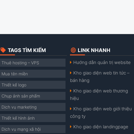
TAGS TÌM KIẾM
LINK NHANH
Hướng dẫn quản trị website
Thuê hosting – VPS
Kho giao diện web tin tức –
Mua tên miền
bán hàng
Thiết kế logo
Kho giao diện web thương
Chụp ảnh sản phẩm
hiệu
Dịch vụ marketing
Kho giao diện web giới thiệu
công ty
Thiết kế hình ảnh
Kho giao diện landingpage
Dịch vụ mạng xã hội