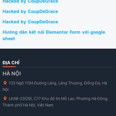
Hacked by CoupDeGrace
Hacked by CoupDeGrace
Hacked by CoupDeGrace
Hướng dẫn kết nối Elementor Form với google
sheet
ĐỊA CHỈ
HÀ NỘI
133 Ngõ 1194 Đường Láng, Láng Thượng, Đống Đa, Hà
Nội
LK6B-23(29), C17 Khu đô thị Mỗ Lao, Phường Hà Đông,
Thành phố Hà Nội, Việt Nam