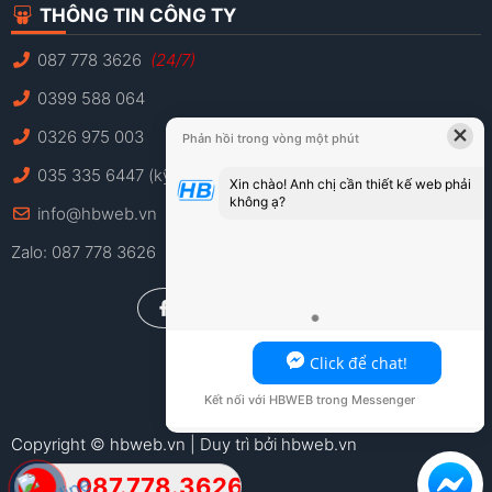
THÔNG TIN CÔNG TY
087 778 3626
(24/7)
0399 588 064
×
0326 975 003
Phản hồi trong vòng một phút
035 335 6447 (kỹ thuật)
Xin chào! Anh chị cần thiết kế web phải
không ạ?
info@hbweb.vn
Zalo: 087 778 3626
Click để chat!
Kết nối với HBWEB trong Messenger
Copyright © hbweb.vn | Duy trì bởi hbweb.vn
087.778.3626