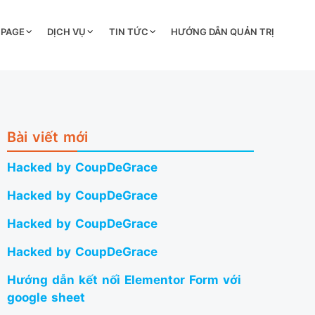
 PAGE
DỊCH VỤ
TIN TỨC
HƯỚNG DẪN QUẢN TRỊ
Bài viết mới
Hacked by CoupDeGrace
Hacked by CoupDeGrace
Hacked by CoupDeGrace
Hacked by CoupDeGrace
Hướng dẫn kết nối Elementor Form với
google sheet