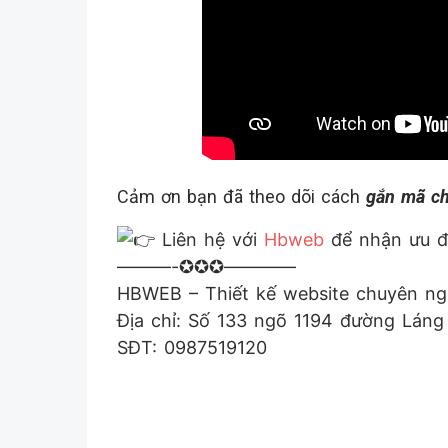
Cảm ơn bạn đã theo dõi cách
gắn mã ch
Liên hệ với
Hbweb
để nhận ưu đã
———-✪✪✪————
HBWEB – Thiết kế website chuyên ng
Địa chỉ: Số 133 ngõ 1194 đường Lán
SĐT: 0987519120