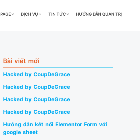
 PAGE
DỊCH VỤ
TIN TỨC
HƯỚNG DẪN QUẢN TRỊ
Bài viết mới
Hacked by CoupDeGrace
Hacked by CoupDeGrace
Hacked by CoupDeGrace
Hacked by CoupDeGrace
Hướng dẫn kết nối Elementor Form với
google sheet