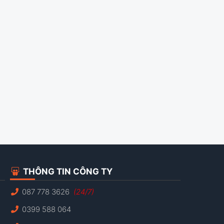
THÔNG TIN CÔNG TY
087 778 3626
(24/7)
0399 588 064