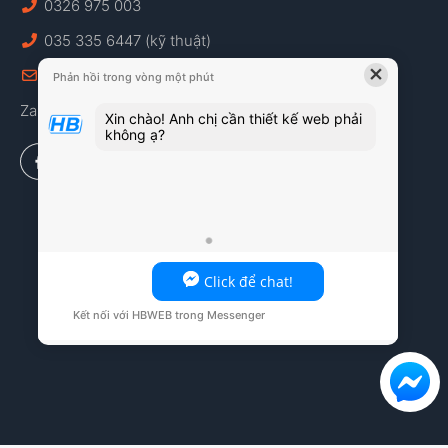
0326 975 003
035 335 6447 (kỹ thuật)
×
info@hbweb.vn
Phản hồi trong vòng một phút
Zalo: 087 778 3626
Xin chào! Anh chị cần thiết kế web phải
không ạ?
Click để chat!
Kết nối với HBWEB trong Messenger