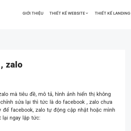
GIỚI THIỆU
THIẾT KẾ WEBSITE
THIẾT KẾ LANDING
, zalo
alo mà tiêu đề, mô tả, hình ảnh hiển thị không
ỉnh sửa lại thì tức là do facebook , zalo chưa
gày để facebook, zalo tự động cập nhật hoặc mình
lại ngay lập tức: