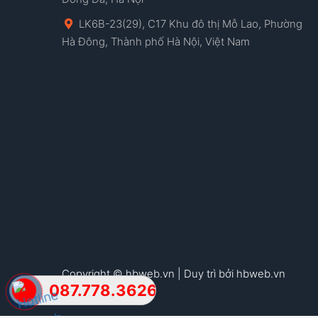
LK6B-23(29), C17 Khu đô thị Mỗ Lao, Phường
Hà Đông, Thành phố Hà Nội, Việt Nam
Copyright © hbweb.vn | Duy trì bởi hbweb.vn
087.778.3626