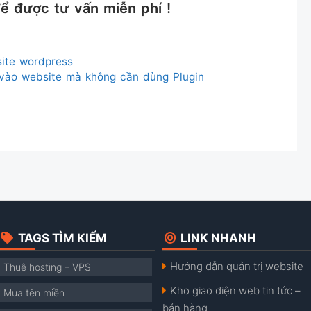
ể được tư vấn miễn phí !
ite wordpress
vào website mà không cần dùng Plugin
TAGS TÌM KIẾM
LINK NHANH
Hướng dẫn quản trị website
Thuê hosting – VPS
Kho giao diện web tin tức –
Mua tên miền
bán hàng