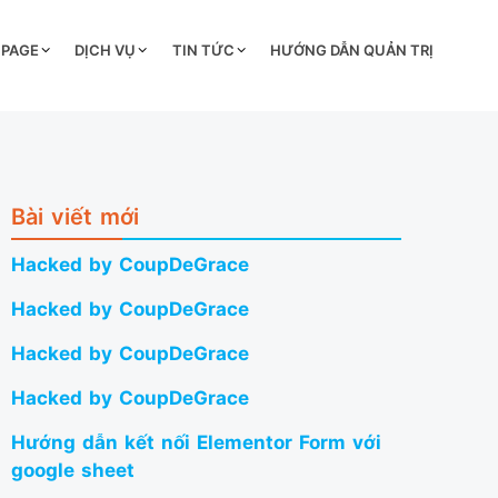
 PAGE
DỊCH VỤ
TIN TỨC
HƯỚNG DẪN QUẢN TRỊ
Bài viết mới
Hacked by CoupDeGrace
Hacked by CoupDeGrace
Hacked by CoupDeGrace
Hacked by CoupDeGrace
Hướng dẫn kết nối Elementor Form với
google sheet