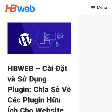
Chuyển
Menu
đến
nội
dung
HBWEB – Cài Đặt
và Sử Dụng
Plugin: Chia Sẻ Về
Các Plugin Hữu
Ích Cho Website