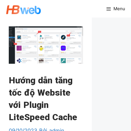
Chuyển
Menu
đến
nội
dung
Hướng dẫn tăng
tốc độ Website
với Plugin
LiteSpeed Cache
09/10/2023
Bởi
admin