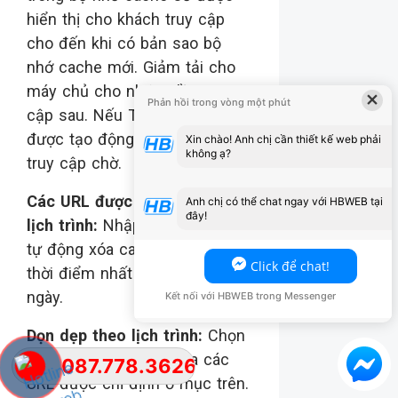
hiển thị cho khách truy cập
cho đến khi có bản sao bộ
nhớ cache mới. Giảm tải cho
máy chủ cho những lần truy
×
Phản hồi trong vòng một phút
cập sau. Nếu TẮT, trang sẽ
được tạo động trong khi khách
Xin chào! Anh chị cần thiết kế web phải
không ạ?
truy cập chờ.
Các URL được dọn dẹp theo
Anh chị có thể chat ngay với HBWEB tại
đây!
lịch trình:
Nhập các URL cần
tự động xóa cache vào một
Click để chat!
thời điểm nhất định trong
ngày.
Kết nối với HBWEB trong Messenger
Dọn dẹp theo lịch trình:
Chọn
thời gian xóa cache của các
087.778.3626
URL được chỉ định ở mục trên.