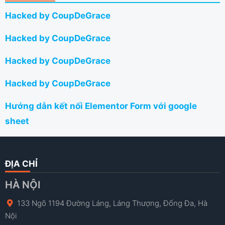
Hacked by CoupDeGrace
Hacked by CoupDeGrace
Hacked by CoupDeGrace
Hacked by CoupDeGrace
Hướng dẫn kết nối Elementor Form với google
sheet
ĐỊA CHỈ
HÀ NỘI
133 Ngõ 1194 Đường Láng, Láng Thượng, Đống Đa, Hà
Nội