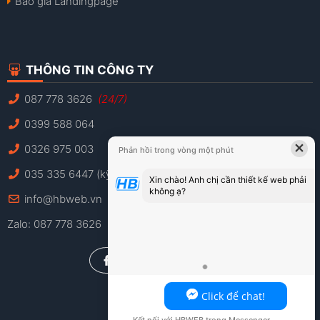
Báo giá Landingpage
THÔNG TIN CÔNG TY
087 778 3626
(24/7)
0399 588 064
×
0326 975 003
Phản hồi trong vòng một phút
035 335 6447 (kỹ thuật)
Xin chào! Anh chị cần thiết kế web phải
không ạ?
info@hbweb.vn
Zalo: 087 778 3626
Click để chat!