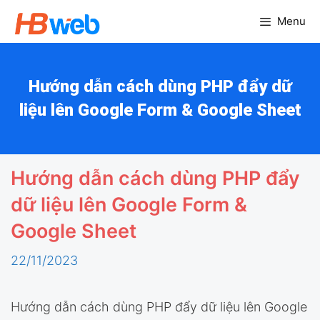
Chuyển
Menu
đến
nội
dung
Hướng dẫn cách dùng PHP đẩy dữ
liệu lên Google Form & Google Sheet
Hướng dẫn cách dùng PHP đẩy
dữ liệu lên Google Form &
Google Sheet
22/11/2023
Hướng dẫn cách dùng PHP đẩy dữ liệu lên Google