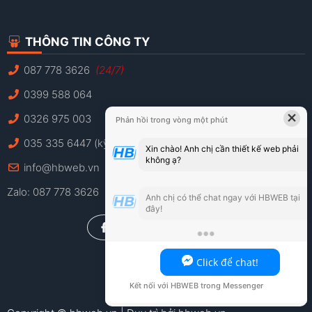
THÔNG TIN CÔNG TY
087 778 3626
(24/7)
0399 588 064
0326 975 003
×
Phản hồi trong vòng một phút
035 335 6447 (kỹ thuật)
Xin chào! Anh chị cần thiết kế web phải
info@hbweb.vn
không ạ?
Zalo: 087 778 3626
Anh chị có thể chat ngay với HBWEB tại
đây!
Click để chat!
Kết nối với HBWEB trong Messenger