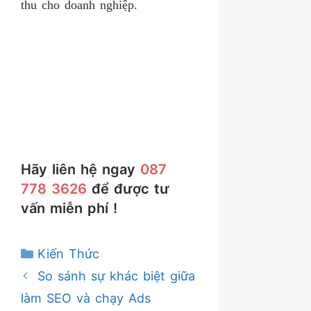
thu cho doanh nghiệp.
Hãy liên hệ ngay
087
778 3626
để được tư
vấn miễn phí !
Danh
Kiến Thức
mục
So sánh sự khác biệt giữa
làm SEO và chạy Ads