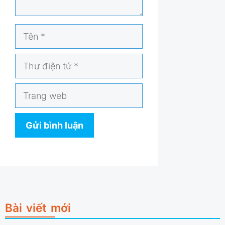
Tên
Thư
điện
tử
Trang
web
Bài viết mới