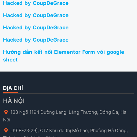
Hacked by CoupDeGrace
Hacked by CoupDeGrace
Hacked by CoupDeGrace
Hacked by CoupDeGrace
Hướng dẫn kết nối Elementor Form với google
sheet
ĐỊA CHỈ
HÀ NỘI
133 Ngõ 1194 Đường Láng, Láng Thượng, Đống Đa, Hà
Nội
LK6B-23(29), C17 Khu đô thị Mỗ Lao, Phường Hà Đông,