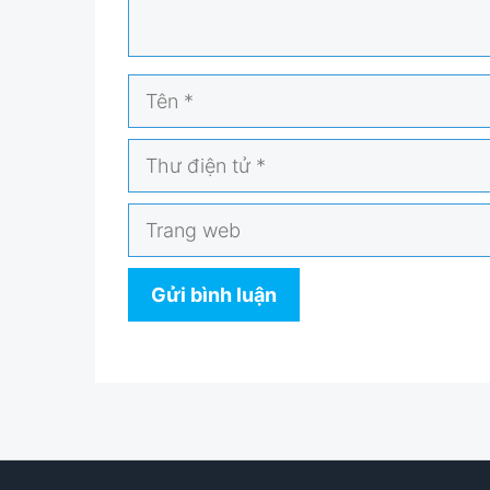
Tên
Thư
điện
tử
Trang
web