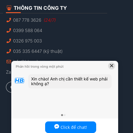
THÔNG TIN CÔNG TY
087 778 3626
(24/7)
0399 588 064
0326 975 003
035 335 6447 (kỹ thuật)
info@hbweb.vn
×
Phản hồi trong vòng một phút
Zalo: 087 778 3626
Xin chào! Anh chị cần thiết kế web phải
không ạ?
Click để chat!