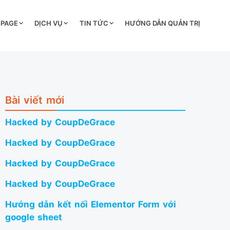
 PAGE
DỊCH VỤ
TIN TỨC
HƯỚNG DẪN QUẢN TRỊ
Bài viết mới
Hacked by CoupDeGrace
Hacked by CoupDeGrace
Hacked by CoupDeGrace
Hacked by CoupDeGrace
Hướng dẫn kết nối Elementor Form với
google sheet