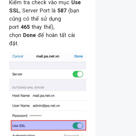
Kiểm tra check vào mục
Use
SSL
, Server Port là
587
(bạn
cũng có thể sử dụng
port
465
thay thế),
chọn
Done
để hoàn tất cài
đặt.