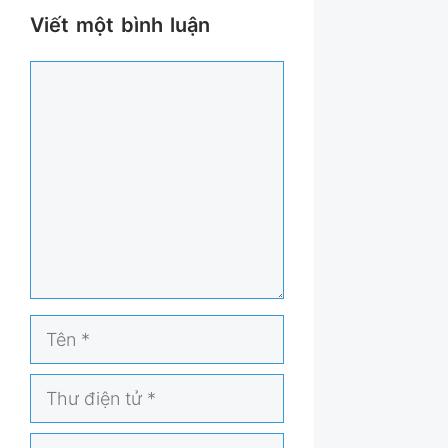
Viết một bình luận
Bình
luận
Tên
Thư
điện
tử
Trang