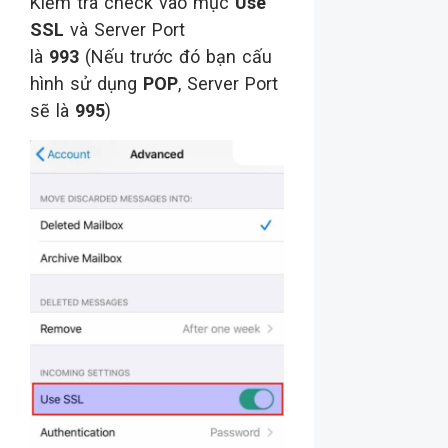
Kiểm tra check vào mục
Use
SSL
và Server Port
là
993
(Nếu trước đó bạn cấu
hình sử dụng
POP
, Server Port
sẽ là
995
)