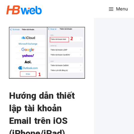
Chuyển
Menu
đến
nội
dung
Hướng dẫn thiết
lập tài khoản
Email trên iOS
(iPhone/iPad)