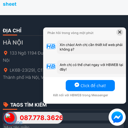
sheet
×
ĐỊA CHỈ
Phản hồi trong vòng một phút
HÀ NỘI
Xin chào! Anh chị cần thiết kế web phải
không ạ?
133 Ngõ 1194 Đường Láng, Láng Thượng, Đống Đa, Hà
Nội
Anh chị có thể chat ngay với HBWEB tại
đây!
LK6B-23(29), C17 Khu đô thị Mỗ Lao, Phường Hà Đông,
Thành phố Hà Nội, Việt Nam
Click để chat!
Kết nối với HBWEB trong Messenger
TAGS TÌM KIẾM
087.778.3626
Thuê hosting – VPS
Mua tên miền