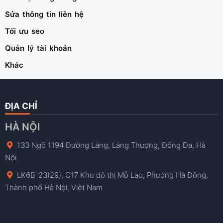
Sửa thông tin liên hệ
Tối ưu seo
Quản lý tài khoản
Khác
ĐỊA CHỈ
HÀ NỘI
133 Ngõ 1194 Đường Láng, Láng Thượng, Đống Đa, Hà
Nội
LK6B-23(29), C17 Khu đô thị Mỗ Lao, Phường Hà Đông,
Thành phố Hà Nội, Việt Nam