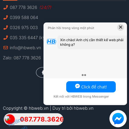
087 778 3626
(24/7)
0399 588 064
×
0326 975 003
Phản hồi trong vòng một phút
035 335 6447 (kỹ thuật)
Xin chào! Anh chị cần thiết kế web phải
không ạ?
info@hbweb.vn
Zalo: 087 778 3626
Anh chị có thể chat ngay với HBWEB tại
đây!
Click để chat!
Kết nối với HBWEB trong Messenger
Copyright © hbweb.vn | Duy trì bởi hbweb.vn
087.778.3626