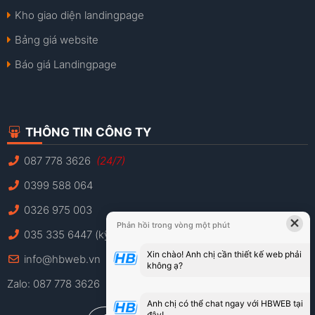
Kho giao diện landingpage
Bảng giá website
Báo giá Landingpage
THÔNG TIN CÔNG TY
087 778 3626
(24/7)
0399 588 064
0326 975 003
×
Phản hồi trong vòng một phút
035 335 6447 (kỹ thuật)
Xin chào! Anh chị cần thiết kế web phải
info@hbweb.vn
không ạ?
Zalo: 087 778 3626
Anh chị có thể chat ngay với HBWEB tại
đây!